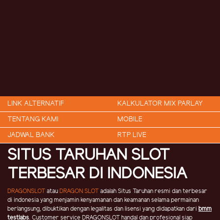
LINK ALTERNATIF
KALKULATOR MIX PARLAY
TENTANG KAMI
MOBILE
JADWAL BANK
RTP LIVE
SITUS TARUHAN SLOT
TERBESAR DI INDONESIA
DRAGONSLOT
atau
DRAGON SLOT
adalah Situs Taruhan resmi dan terbesar
di indonesia yang menjamin kenyamanan dan keamanan selama permainan
berlangsung, dibuktikan dengan legalitas dan lisensi yang didapatkan dari
bmm
testlabs
. Customer service DRAGONSLOT handal dan profesional siap