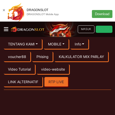
×
DRAGONSLOT
Download
DRAGONSLOT Mobile App
MASUK
DAFTAR
TENTANG KAMI
MOBILE
Info
voucher88
Phising
KALKULATOR MIX PARLAY
Video Tutorial
video-website
LINK ALTERNATIF
RTP LIVE