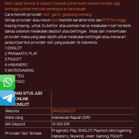
lebih cepat karena di support banyak pilihan bank swasta terbaik juga
berbagai pilihan metode pembayaran terpopuler.
Cara memilih provider
slot gacor gampang menang
Setiap provider atau mesin
slot
memiliki karakteristik dan
RTP tertinggi
masing masing , untuk itu bettor atau pemain harus melakukan riset terlebih
dahulu sebelum melakukan deposit atau bettingan . Mulai dari menentukan
provider mana yang akan dipilih untuk melakukan bettingan atau menacari
jackpot,berikut provider slot yang populer di indonesia :
1.IDNSLOT
2.PRAGMATIC PLAY
3.PGSOFT
4.HABANERO
5.MICROGAMING
6.PLAYTEQ
7.PLAYNGO
8.CQ9
TENTANG SITUS JUDI
SLOT ONLINE
DRAGONSLOT
Website
DRAGONSLOT
Mata Uang
Indonesian Rupiah (IDR)
Min Deposit
10.000 IDR
Pragmatic Play, IDNSLOT, Playtech, Microgaming,
Provider Slot Terbaik
Habanero, Skywind, Joker Gaming, PGSoft