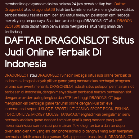
memberikan pelayanan maksimal selama 24 jam penuh setiap hari.
Daftar
Dragonslot
atau
dragonslot88
telah berkomitmen untuk meningkatkan kualitas
terbaik melalui fasilitas kami berjanji untuk melayani pelanggan kami sebagai
merek yang terpercaya. Saat bertaruh dengan DRAGONSLOT atau
DRAGON
SLOTS88
anda dapat yakin bahwa anda mengakses situs yang aman dan
terlindungi.
DAFTAR DRAGONSLOT Situs
Judi Online Terbaik Di
Indonesia
DRAGONSLOT
atau
DRAGONSLOTS
hadir sebagai situs judi online terbaik di
Indonesia dengan banyak pilihan game yang menawarkan berbagai program
promo dan event menarik. DRAGONSLOT adalah situs pelopor permainan slot
terbesar di Indonesia, dengan menyediakan berbagai macam permainan slot
dengan provider paling lengkap dan RTP tertinggi, DRAGONSLOT
juga
menghadirkan berbagai game
taruhan online
dengan kualitar level
internasional seperti SLOT, E-SPORT, LIVE CASINO, SPORT BOOK, FISHING,
TOTO, IDN LIVE, MICKEY MOUSE, TANGKAS,menghadirkan pengalaman seru
bermain kedalam game dengan tampilan grafik yang modern yang akan
menambah keseruan sensasi permainan. Teknologi terbaru dan terdepan
dikerjakan oleh tim yang ahli dan profesional di bidangnya yang akan menjamin
permainan lebih aman dan nyaman. Setiap proses transaksi di DRAGONSLOT