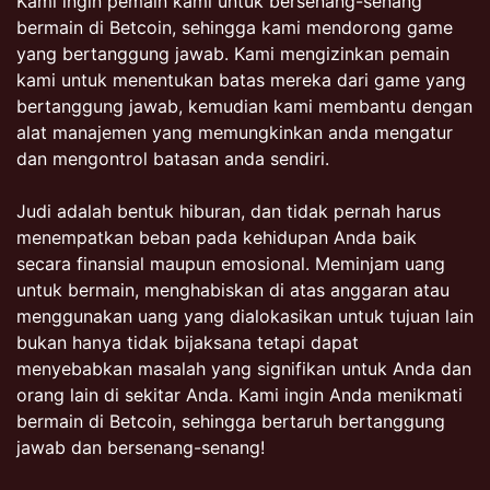
Kami ingin pemain kami untuk bersenang-senang
bermain di Betcoin, sehingga kami mendorong game
yang bertanggung jawab. Kami mengizinkan pemain
kami untuk menentukan batas mereka dari game yang
bertanggung jawab, kemudian kami membantu dengan
alat manajemen yang memungkinkan anda mengatur
dan mengontrol batasan anda sendiri.
Judi adalah bentuk hiburan, dan tidak pernah harus
menempatkan beban pada kehidupan Anda baik
secara finansial maupun emosional. Meminjam uang
untuk bermain, menghabiskan di atas anggaran atau
menggunakan uang yang dialokasikan untuk tujuan lain
bukan hanya tidak bijaksana tetapi dapat
menyebabkan masalah yang signifikan untuk Anda dan
orang lain di sekitar Anda. Kami ingin Anda menikmati
bermain di Betcoin, sehingga bertaruh bertanggung
jawab dan bersenang-senang!