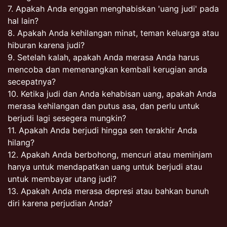
7. Apakah Anda enggan menghabiskan 'uang judi' pada
hal lain?
8. Apakah Anda kehilangan minat, teman keluarga atau
hiburan karena judi?
9. Setelah kalah, apakah Anda merasa Anda harus
mencoba dan memenangkan kembali kerugian anda
secepatnya?
10. Ketika judi dan Anda kehabisan uang, apakah Anda
merasa kehilangan dan putus asa, dan perlu untuk
berjudi lagi sesegera mungkin?
11. Apakah Anda berjudi hingga sen terakhir Anda
hilang?
12. Apakah Anda berbohong, mencuri atau meminjam
hanya untuk mendapatkan uang untuk berjudi atau
untuk membayar utang judi?
13. Apakah Anda merasa depresi atau bahkan bunuh
diri karena perjudian Anda?