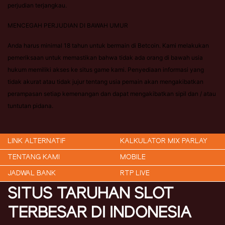
perjudian terjangkau.
MENCEGAH PERJUDIAN DI BAWAH UMUR
Anda harus minimal 18 tahun untuk bermain di Betcoin. Kami melakukan
pemeriksaan untuk memastikan bahwa tidak ada orang di bawah usia
hukum memiliki akses ke situs game kami. Penyediaan informasi yang
tidak akurat atau tidak jujur tentang usia pemain akan mengakibatkan
perampasan setiap kemenangan dan dapat mengakibatkan sipil dan / atau
tuntutan pidana.
LINK ALTERNATIF
KALKULATOR MIX PARLAY
TENTANG KAMI
MOBILE
JADWAL BANK
RTP LIVE
SITUS TARUHAN SLOT
TERBESAR DI INDONESIA