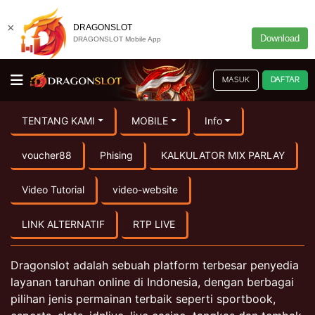
×
DRAGONSLOT
Download
DRAGONSLOT Mobile App
MASUK
DAFTAR
TENTANG KAMI
MOBILE
Info
voucher88
Phising
KALKULATOR MIX PARLAY
Video Tutorial
video-website
LINK ALTERNATIF
RTP LIVE
Dragonslot adalah sebuah platform terbesar penyedia
layanan taruhan online di Indonesia, dengan berbagai
pilihan jenis permainan terbaik seperti sportbook,